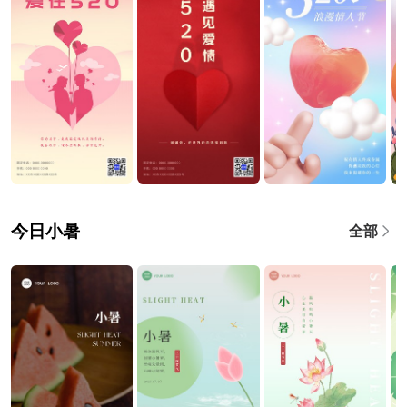
今日小暑
全部