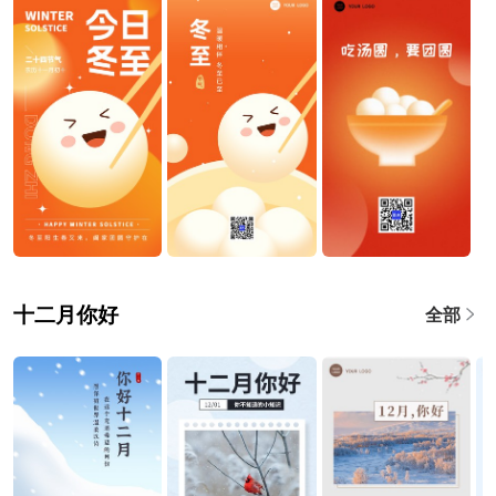
十二月你好
全部