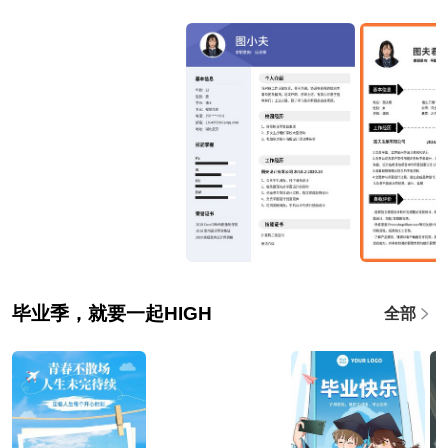
毕业季，就要一起HIGH
全部