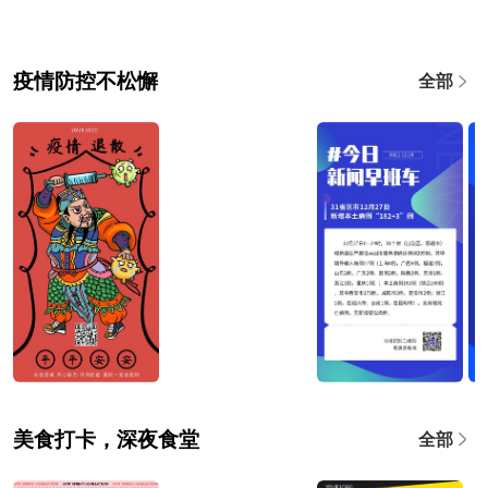
疫情防控不松懈
全部
美食打卡，深夜食堂
全部