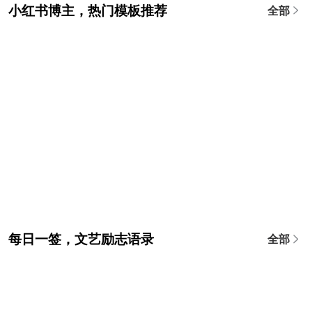
小红书博主，热门模板推荐
全部
每日一签，文艺励志语录
全部