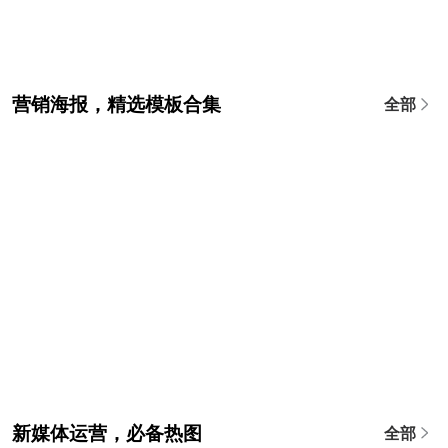
营销海报，精选模板合集
全部
新媒体运营，必备热图
全部