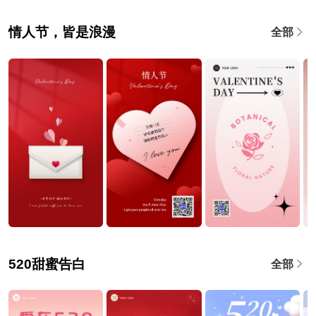
情人节，皆是浪漫
全部
520甜蜜告白
全部