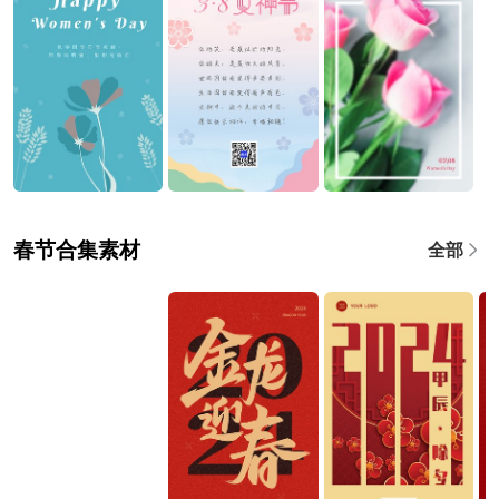
春节合集素材
全部