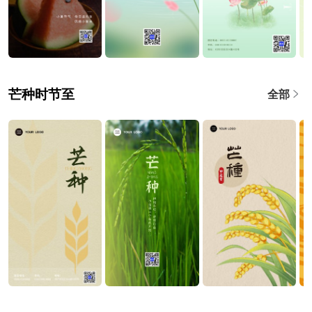
芒种时节至
全部