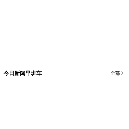
今日新闻早班车
全部