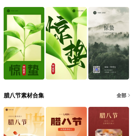
腊八节素材合集
全部