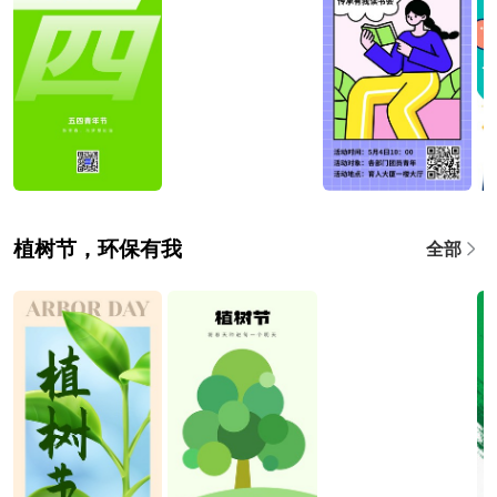
植树节，环保有我
全部