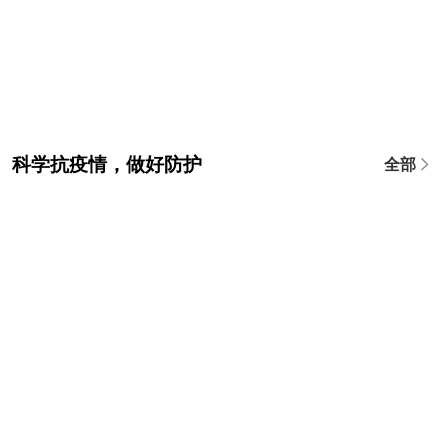
科学抗疫情，做好防护
全部