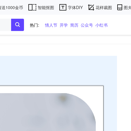
送1000金币
智能抠图
字体DIY
花样裁图
图夫
热门:
情人节
开学
简历
公众号
小红书