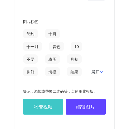
图片标签
简约
十月
十一月
青色
10
不要
农历
月初
你好
海报
如果
展开
11
一月
十月初
提示 : 添加或替换二维码等 , 点使用此模板.
初六
十一
日签
秒变视频
编辑图片
20211110
有悔
计较
待人
悔恨