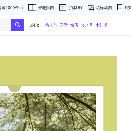
送1000金币
智能抠图
字体DIY
花样裁图
图夫
热门:
情人节
开学
简历
公众号
小红书