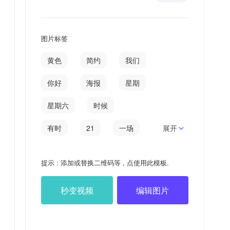
图片标签
黄色
简约
我们
你好
海报
星期
星期六
时候
有时
21
一场
展开
日签
八月
惟有
提示 : 添加或替换二维码等 , 点使用此模板.
彻底
清楚
秒变视频
编辑图片
有时候
视线
眼泪
202108