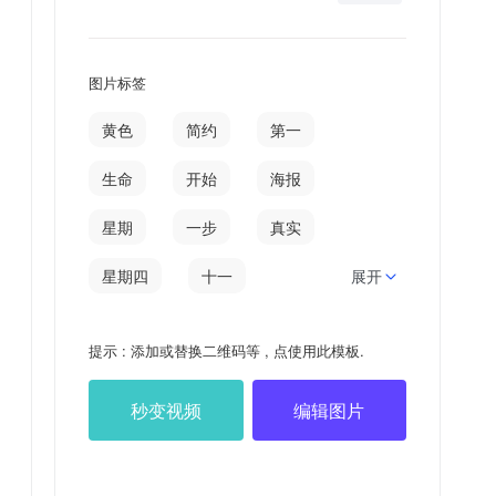
图片标签
黄色
简约
第一
生命
开始
海报
星期
一步
真实
星期四
十一
展开
日签
AFTERNOONS
提示 : 添加或替换二维码等 , 点使用此模板.
信心
跨出
秒变视频
编辑图片
第一步
伟业
20211118