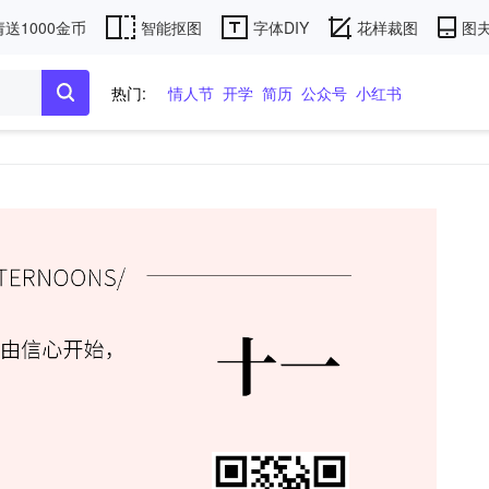
送1000金币
智能抠图
字体DIY
花样裁图
图夫
热门:
情人节
开学
简历
公众号
小红书