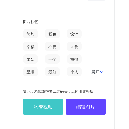
图片标签
简约
粉色
设计
幸福
不要
可爱
团队
一个
海报
星期
最好
个人
展开
时候
17
敏感
提示 : 添加或替换二维码等 , 点使用此模板.
一种
Hello
最初
秒变视频
编辑图片
图夫
星期五
恋爱
小可