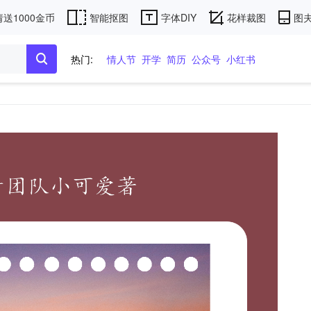
送1000金币
智能抠图
字体DIY
花样裁图
图夫
热门:
情人节
开学
简历
公众号
小红书