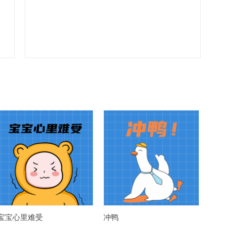
宝宝心里难受
冲鸭