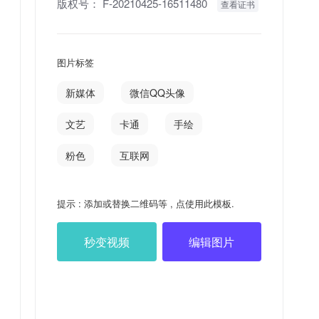
版权号：
F-20210425-16511480
查看证书
图片标签
新媒体
微信QQ头像
文艺
卡通
手绘
粉色
互联网
提示 : 添加或替换二维码等 , 点使用此模板.
秒变视频
编辑图片