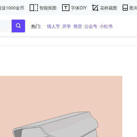
送1000金币
智能抠图
字体DIY
花样裁图
图夫
热门:
情人节
开学
简历
公众号
小红书