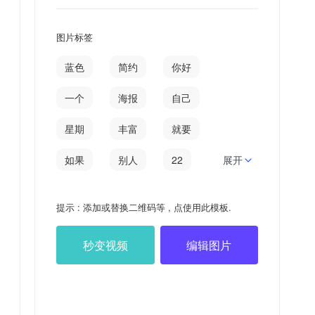
图片标签
蓝色
简约
你好
一个
海报
自己
星期
丰富
就要
如果
别人
22
展开
星期日
期日
提示 : 添加或替换二维码等 , 点使用此模板.
日签
八月
秒变视频
编辑图片
HAPPYFOREVER
枯萎
喂养
饥肠辘辘
罗兰