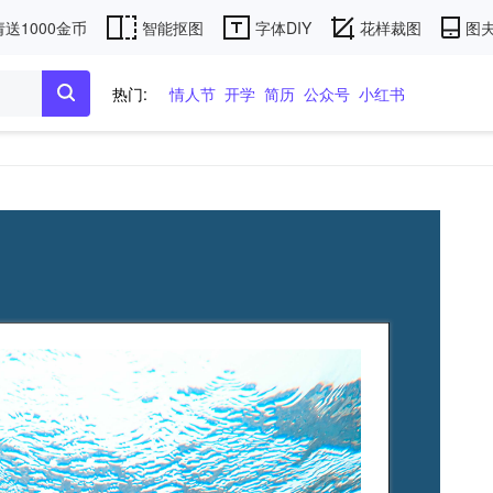
送1000金币
智能抠图
字体DIY
花样裁图
图夫
热门:
情人节
开学
简历
公众号
小红书