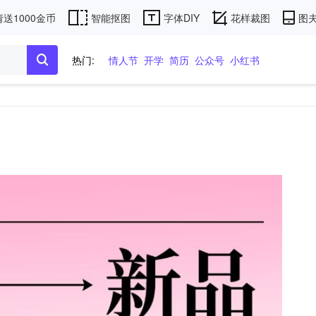
送1000金币
智能抠图
字体DIY
花样裁图
图夫
热门:
情人节
开学
简历
公众号
小红书