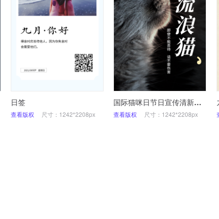
日签
国际猫咪日节日宣传清新实景手机海报
查看版权
尺寸：1242*2208px
查看版权
尺寸：1242*2208px