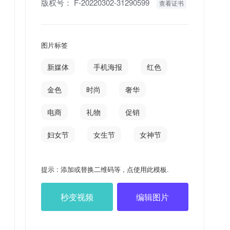
版权号：
F-20220302-31290599
查看证书
图片标签
新媒体
手机海报
红色
金色
时尚
奢华
电商
礼物
促销
妇女节
女生节
女神节
提示 : 添加或替换二维码等 , 点使用此模板.
秒变视频
编辑图片