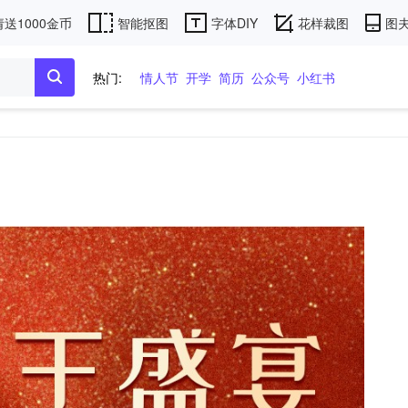
送1000金币
智能抠图
字体DIY
花样裁图
图夫
热门:
情人节
开学
简历
公众号
小红书