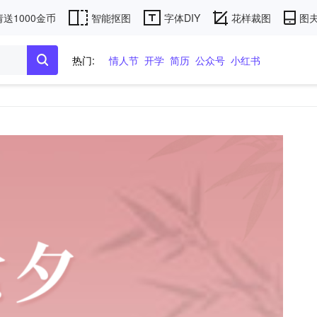
送1000金币
智能抠图
字体DIY
花样裁图
图夫
热门:
情人节
开学
简历
公众号
小红书