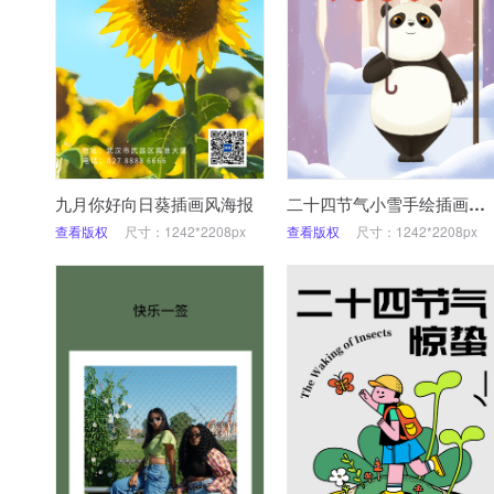
九月你好向日葵插画风海报
二十四节气小雪手绘插画可爱熊猫
查看版权
尺寸：1242*2208px
查看版权
尺寸：1242*2208px