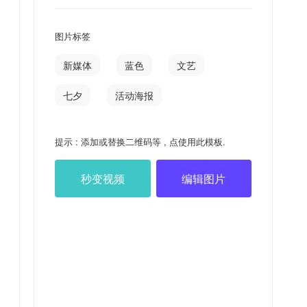
图片标签
新媒体
蓝色
文艺
七夕
活动海报
提示 : 添加或替换二维码等 , 点使用此模板.
秒变视频
编辑图片