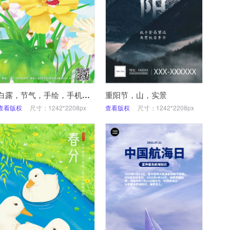
白露，节气，手绘，手机海报
重阳节，山，实景
查看版权
尺寸：1242*2208px
查看版权
尺寸：1242*2208px