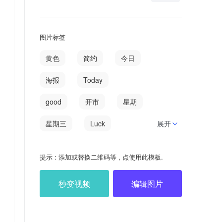
图片标签
黄色
简约
今日
海报
Today
good
开市
星期
星期三
Luck
展开
日签
七月
提示 : 添加或替换二维码等 , 点使用此模板.
MORNING
心情
秒变视频
编辑图片
0707