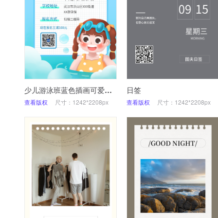
少儿游泳班蓝色插画可爱风手机海报
日签
查看版权
尺寸：1242*2208px
查看版权
尺寸：1242*2208px