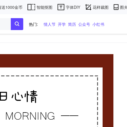
送1000金币
智能抠图
字体DIY
花样裁图
图夫
热门:
情人节
开学
简历
公众号
小红书