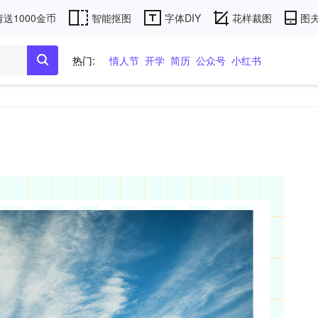
送1000金币
智能抠图
字体DIY
花样裁图
图夫
热门:
情人节
开学
简历
公众号
小红书