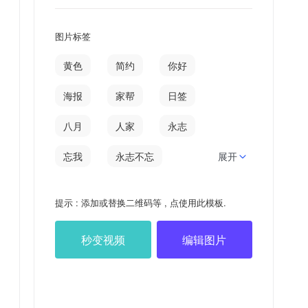
图片标签
黄色
简约
你好
海报
家帮
日签
八月
人家
永志
忘我
永志不忘
展开
华罗庚
心上
提示 : 添加或替换二维码等 , 点使用此模板.
秒变视频
编辑图片