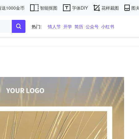
送1000金币
智能抠图
字体DIY
花样裁图
图夫
热门:
情人节
开学
简历
公众号
小红书