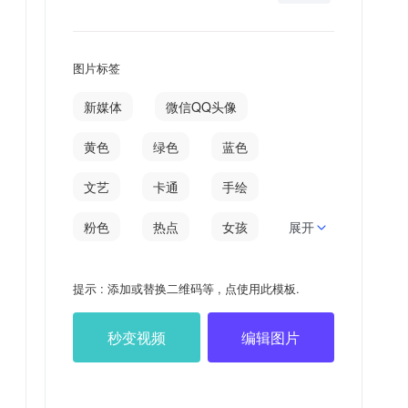
图片标签
新媒体
微信QQ头像
黄色
绿色
蓝色
文艺
卡通
手绘
粉色
热点
女孩
展开
互联网
白色
提示 : 添加或替换二维码等 , 点使用此模板.
七月
秒变视频
编辑图片