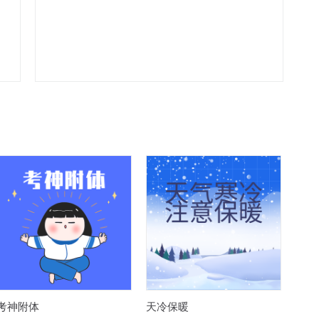
考神附体
天冷保暖