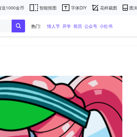
送1000金币
智能抠图
字体DIY
花样裁图
图夫
热门:
情人节
开学
简历
公众号
小红书