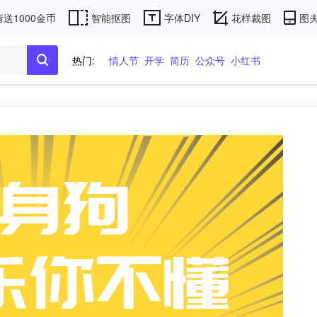
送1000金币
智能抠图
字体DIY
花样裁图
图夫
热门:
情人节
开学
简历
公众号
小红书