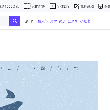
送1000金币
智能抠图
字体DIY
花样裁图
图夫
热门:
情人节
开学
简历
公众号
小红书