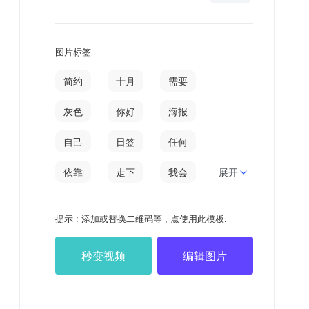
图片标签
简约
十月
需要
灰色
你好
海报
自己
日签
任何
依靠
走下
我会
展开
下去
以后
提示 : 添加或替换二维码等 , 点使用此模板.
秒变视频
编辑图片