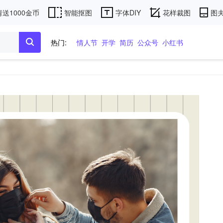
送1000金币
智能抠图
字体DIY
花样裁图
图夫
热门:
情人节
开学
简历
公众号
小红书