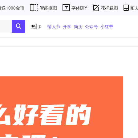
送1000金币
智能抠图
字体DIY
花样裁图
图夫
热门:
情人节
开学
简历
公众号
小红书