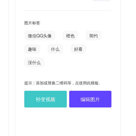
图片标签
微信QQ头像
橙色
简约
趣味
什么
好看
没什么
提示 : 添加或替换二维码等 , 点使用此模板.
秒变视频
编辑图片