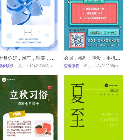
十月你好，风车，唯美，日签
会员，福利，活动，手机海报
查看版权
尺寸：1242*2208px
查看版权
尺寸：1242*2208px