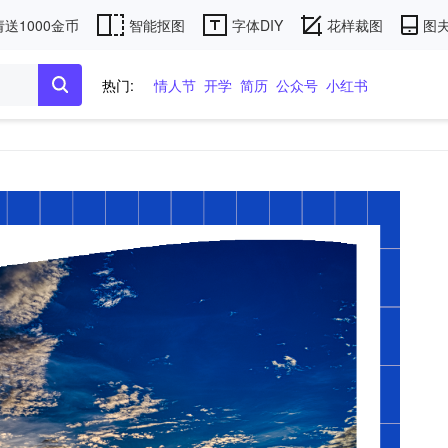
送1000金币
智能抠图
字体DIY
花样裁图
图夫
热门:
情人节
开学
简历
公众号
小红书