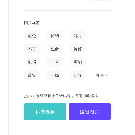
图片标签
蓝色
简约
九月
不可
生命
你好
海报
一直
可能
重复
一场
日签
展开
永远
命中
遭遇
提示 : 添加或替换二维码等 , 点使用此模板.
秒变视频
编辑图片