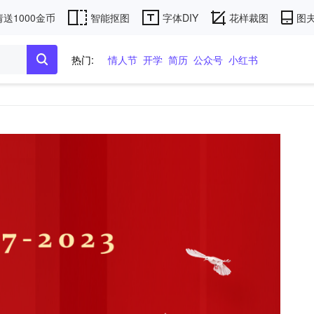
送1000金币
智能抠图
字体DIY
花样裁图
图夫
热门:
情人节
开学
简历
公众号
小红书