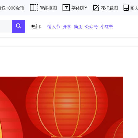
送1000金币
智能抠图
字体DIY
花样裁图
图夫
热门:
情人节
开学
简历
公众号
小红书