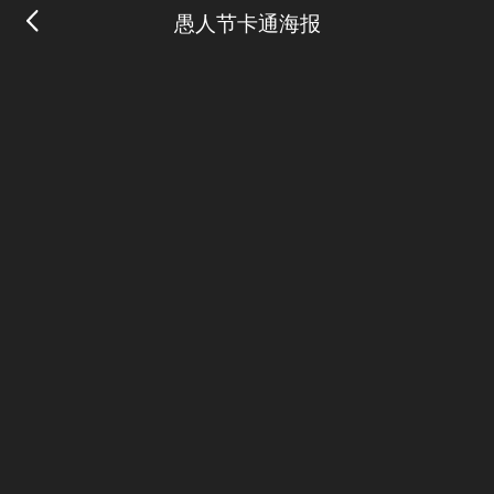
愚人节卡通海报