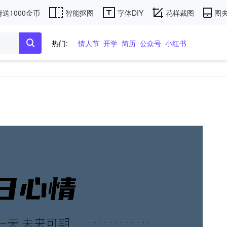
送1000金币
智能抠图
字体DIY
花样裁图
图夫
热门:
情人节
开学
简历
公众号
小红书